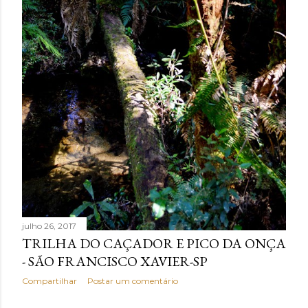
julho 26, 2017
TRILHA DO CAÇADOR E PICO DA ONÇA
- SÃO FRANCISCO XAVIER-SP
Compartilhar
Postar um comentário