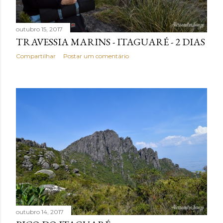
n
s
outubro 15, 2017
TRAVESSIA MARINS - ITAGUARÉ - 2 DIAS
Compartilhar
Postar um comentário
outubro 14, 2017