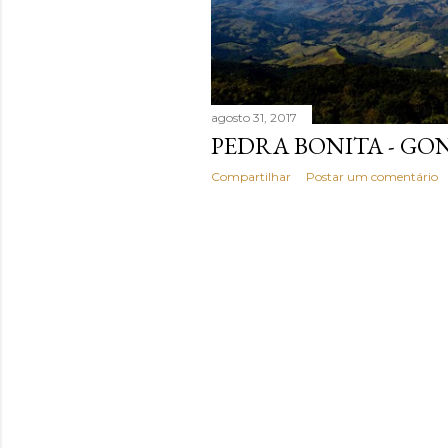
n
s
agosto 31, 2017
PEDRA BONITA - G
Compartilhar
Postar um comentário