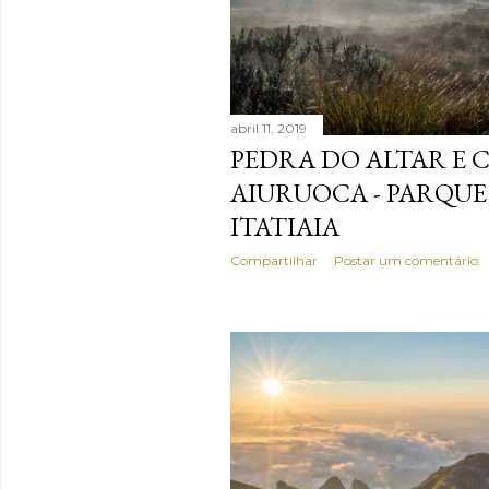
n
s
abril 11, 2019
PEDRA DO ALTAR E 
AIURUOCA - PARQU
ITATIAIA
Compartilhar
Postar um comentário